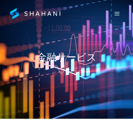
内
容
を
ス
キ
ッ
プ
金融サービス