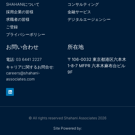
SHAHANIについて
コンサルティング
採用企業の皆様
金融サービス
求職者の皆様
デジタルエージェンシー
ご登録
プライバシーポリシー
お問い合わせ
所在地
電話: 03 6441 2227
〒106-0032 東京都港区六本木
1-8-7 MFPR 六本木麻布台ビル
キャリアに関するお問合せ:
9F
careers@shahani-
associates.com
L
i
n
k
e
d
i
n
© All rights reserved Shahani Associates 2026
Site Powered by: